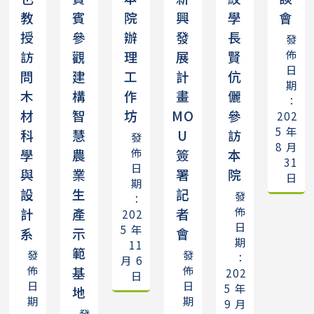
教
賓
院
興
學
會
授
參
辦
發
長
發
佈
訪
觀
理
展
賢
日
問
建
工
計
伉
期
木
構
作
畫
儷
：
材
智
坊
MO
參
202
5 年
科
慧
U
訪
發
8 月
佈
學
農
簽
本
31
日
與
業
署
院
日
期
設
生
記
發
：
佈
計
產
者
202
日
5 年
系
示
會
期
11
範
發
發
：
月 6
佈
佈
基
202
日
日
日
5 年
地
期
期
9 月
發