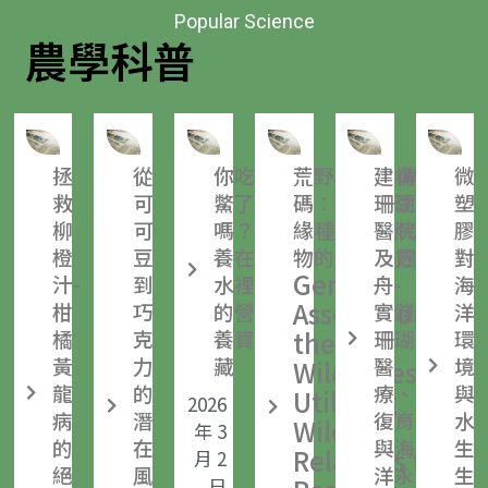
Popular Science
農學科普
拯
從
你吃
荒野中的遺傳密
建構
微
救
可
鱉了
碼：利用野生近
珊瑚
塑
柳
可
嗎？
緣種重塑現代作
醫院
膠
橙
豆
養在
物的抗性基因庫
及方
對
Genetic
汁-
到
水裡
舟-
海
Assets from
柑
巧
的營
實踐
洋
橘
克
養寶
the
珊瑚
環
黃
力
藏
醫
境
Wilderness:
龍
的
療、
與
Utilizing
2026
病
潛
復育
水
Wild
年 3
的
在
與海
生
Relatives to
月 2
絕
風
洋永
生
日