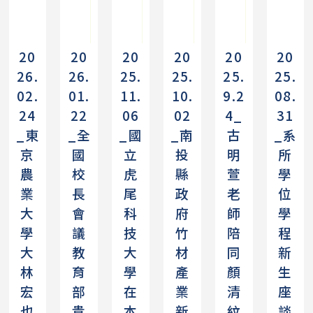
.
.
.
.
.
20
20
20
20
20
20
26.
26.
25.
25.
25.
25.
02.
01.
11.
10.
9.2
08.
24
22
06
02
4_
31
_東
_全
_國
_南
古
_系
京
國
立
投
明
所
農
校
虎
縣
萱
學
業
長
尾
政
老
位
大
會
科
府
師
學
學
議
技
竹
陪
程
大
教
大
材
同
新
林
育
學
產
顏
生
宏
部
在
業
清
座
也
貴
本
新
紋
談