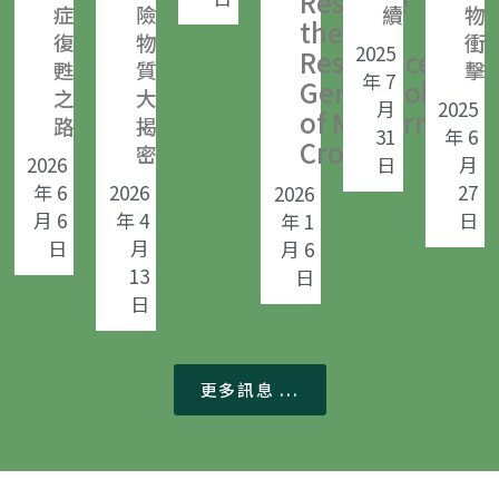
Reshape
症
險
續
物
the
復
物
衝
2025
Resistance
甦
質
擊
年 7
Gene Pool
之
大
月
2025
of Modern
路
揭
31
年 6
Crops
密
2026
日
月
年 6
2026
27
2026
月 6
年 4
日
年 1
日
月
月 6
13
日
日
更多訊息 ...