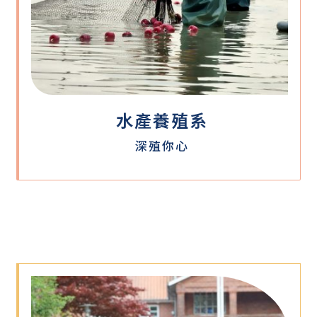
水產養殖系
深殖你心