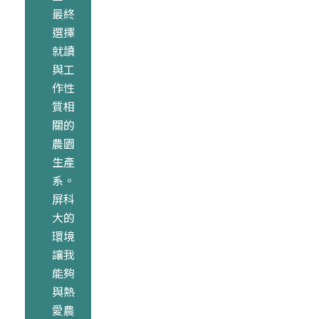
最終
選擇
就讀
與工
作性
質相
關的
農園
生產
系。
屏科
大的
環境
讓我
能夠
與熱
愛農