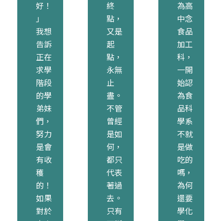
好！
終
為高
」
點，
中念
我想
又是
食品
告訴
起
加工
正在
點，
科，
求學
永無
一開
階段
止
始認
的學
盡。
為食
弟妹
不管
品科
們，
曾經
學系
努力
是如
不就
是會
何，
是做
有收
都只
吃的
穫
代表
嗎，
的！
著過
為何
如果
去。
還要
對於
只有
學化