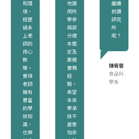
和環
地運
繼續
境，
用所
就讀
經歷
學參
研究
過系
與部
所
上老
分樣
呢？
師的
本鑑
用心
定及
教
累積
陳宥蓉
導，
實務
食品科
覺得
經
學系
老師
驗。
擁有
希望
豐富
未來
的學
學弟
術知
妹不
識，
要害
也樂
怕非