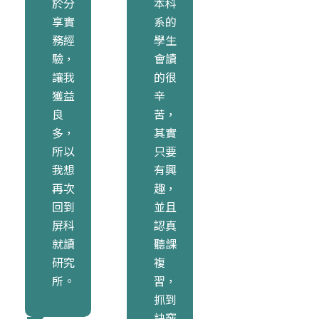
於分
本科
享實
系的
務經
學生
驗，
會讀
讓我
的很
獲益
辛
良
苦，
多，
其實
所以
只要
我想
有興
再次
趣，
回到
並且
屏科
認真
就讀
聽課
研究
複
所。
習，
抓到
訣竅