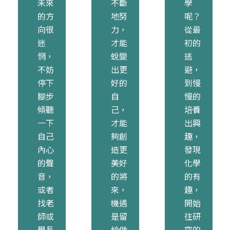
未來
不斷
學
的方
地努
呢？
向很
力，
從最
迷
才能
初的
惘，
蛻變
逃
不妨
出更
避，
停下
好的
到慢
腳步
自
慢的
傾聽
己，
培養
一下
才能
出興
自己
夠創
趣，
內心
造更
發現
的聲
美好
化學
音，
的將
的有
或者
來，
趣，
找老
機遇
開始
師或
是留
往研
學長
給做
究的