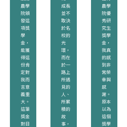
農學
成長
農學
院頒
並不
院優
發這
取決
秀研
項獎
於名
究生
學
校的
獎學
金，
光
金，
能獲
環，
我真
得這
而在
的感
份肯
於一
到非
定對
路上
常榮
我而
所遇
幸與
言意
見的
感
義重
人、
謝。
大。
所累
原本
這筆
積的
以為
獎金
故
這個
對目
事，
獎學