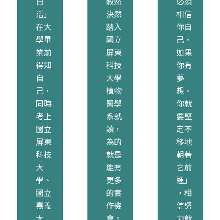
白
毅然
必須
活」
決然
相信
在大
踏入
你自
學畢
國立
己，
業前
屏東
如果
得知
科技
你有
自
大學
夢
己，
植物
想，
同時
醫學
你就
考上
系就
要堅
國立
讀，
定不
屏東
為的
移地
科技
就是
朝著
大
能有
它前
學、
更多
進」
國立
的實
，相
嘉義
作機
信努
大
會。
力就