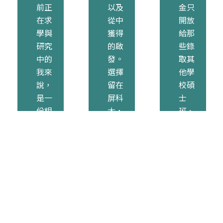
前正
以及
金只
在求
從中
開放
學與
獲得
給那
研究
的啟
些錄
中的
發。
取其
我來
選擇
他學
說，
留在
校碩
是一
屏科
士
份相
大，
班、
當寶
熟悉
但選
貴的
的環
擇繼
支
境與
續留
持。
豐富
在屏
我將
的資
科大
把獎
源，
就讀
金主
讓我
的同
要用
有更
學申