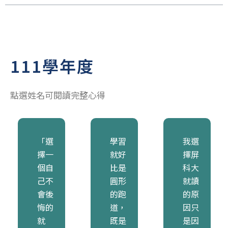
111學年度
點選姓名可閱讀完整心得
「選
學習
我選
擇一
就好
擇屏
個自
比是
科大
己不
圓形
就讀
會後
的跑
的原
悔的
道，
因只
就
既是
是因