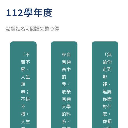
112學年度
點選姓名可閱讀完整心得
「不
來自
「無
苦不
普通
論你
累，
高中
走到
人生
的
哪
無
我，
裡，
味；
放棄
無論
不拼
普通
你面
不
大學
對什
搏，
的科
麼，
人生
系，
你都