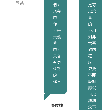
學系
們，
是可
現在
以培
的
養
你，
的，
不是
不用
最優
到非
秀
常喜
的，
歡的
只會
程
有更
度，
優秀
只要
的
不那
你。
麼討
厭就
可以
繼續
吳俊緯
念下