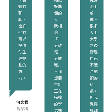
姐們
好準
路上
聊
備的
前
聊，
人，
進。
也許
我相
很多
他們
信
人上
可以
「一
大學
提供
分耕
之後
你生
耘一
發現
涯規
分收
自己
劃的
穫」
不適
方
。我
合就
向。
想要
讀的
告訴
科
正在
系，
徬徨
但我
何文君
的學
覺得
食品科
弟妹
興趣