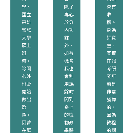
學、
除了
會有
國立
專心
收
高雄
於分
穫。
餐旅
內功
身為
大學
課
師資
碩士
外，
生，
班
如有
其實
時，
機會
在報
除開
我也
考研
心外
會利
究所
也要
用課
前是
開始
餘時
非常
做出
間到
猶豫
選
系上
的，
擇，
的植
因為
因曾
物教
教程
在屏
學醫
的關