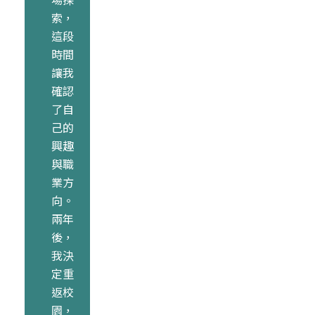
索，
這段
時間
讓我
確認
了自
己的
興趣
與職
業方
向。
兩年
後，
我決
定重
返校
園，