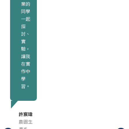
業的
同學
一起
探
討、
實
驗，
讓我
在實
作中
學
習。
許宸瑋
農園生