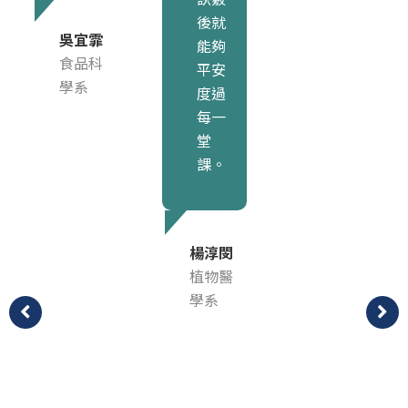
後就
吳宜霏
能夠
食品科
平安
學系
度過
每一
堂
課。
楊淳閔
植物醫
學系