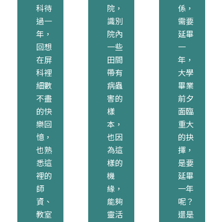
科待
院，
係，
過一
識別
需要
年，
院內
延畢
回想
一些
一
在屏
田間
年，
科裡
帶有
大學
細數
病蟲
畢業
不盡
害的
前夕
的快
樣
面臨
樂回
本，
重大
憶，
也因
的抉
也熟
為這
擇，
悉這
樣的
是要
裡的
機
延畢
師
緣，
一年
資、
能夠
呢？
教室
靈活
還是