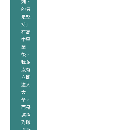
剩下
的只
是堅
持」
在高
中畢
業
後，
我並
沒有
立即
進入
大
學，
而是
選擇
到職
場探