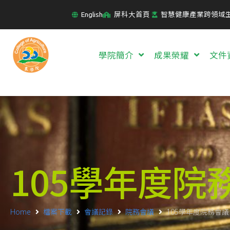
English
屏科大首頁
智慧健康產業跨領域
學院簡介
成果榮耀
文件
105學年度院
Home
檔案下載
會議記錄
院務會議
105學年度院務會議