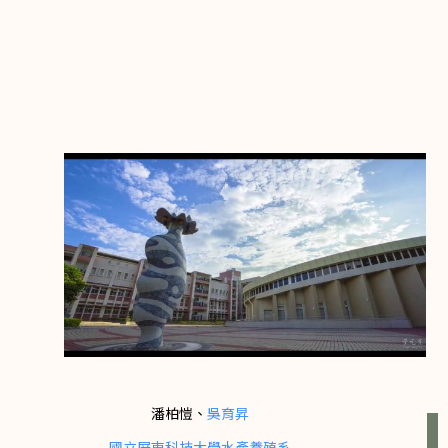
潘柏愷、
吳育昇
國立屏東科技大學水產養殖系