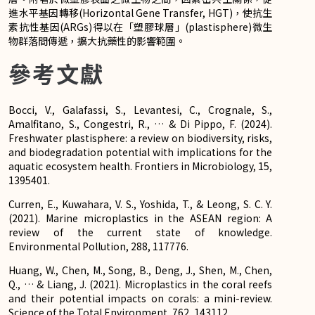
進水平基因轉移(Horizontal Gene Transfer, HGT)，使抗生
素抗性基因(ARGs)得以在「塑膠球層」(plastisphere)微生
物群落間傳遞，擴大抗藥性的影響範圍。
參考文獻
Bocci, V., Galafassi, S., Levantesi, C., Crognale, S.,
Amalfitano, S., Congestri, R., … & Di Pippo, F. (2024).
Freshwater plastisphere: a review on biodiversity, risks,
and biodegradation potential with implications for the
aquatic ecosystem health. Frontiers in Microbiology, 15,
1395401.
Curren, E., Kuwahara, V. S., Yoshida, T., & Leong, S. C. Y.
(2021). Marine microplastics in the ASEAN region: A
review of the current state of knowledge.
Environmental Pollution, 288, 117776.
Huang, W., Chen, M., Song, B., Deng, J., Shen, M., Chen,
Q., … & Liang, J. (2021). Microplastics in the coral reefs
and their potential impacts on corals: a mini-review.
Science of the Total Environment, 762, 143112.