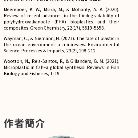
Meereboer, K. W., Misra, M., & Mohanty, A. K. (2020).
Review of recent advances in the biodegradability of
polyhydroxyalkanoate (PHA) bioplastics and their
composites. Green Chemistry, 22(17), 5519-5558.
Wayman, C., & Niemann, H. (2021). The fate of plastic in
the ocean environment–a minireview. Environmental
Science: Processes & Impacts, 23(2), 198-212.
Wootton, N., Reis-Santos, P., & Gillanders, B. M. (2021).
Microplastic in fish–a global synthesis. Reviews in Fish
Biology and Fisheries, 1-19.
作者簡介