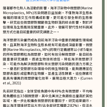
隨著都市化和人為活動的影響，海洋汙染物中微塑膠(Marine
Microplastics, MPs)污染問題日益加劇。不僅對海洋生態系
複雜的環境交互作用構成影響，更可能引發全新的生態衝
擊。研究這些微塑膠對關鍵微生物群落的綜合影響，對於評
估環境及生態風險至關重要。此外，發展可替代性材料與減
塑方式也是目前重要的研究課題之一。
海洋塑膠污染儼然成為目前海洋汙染中重要的關鍵性環境威
脅，且其對海洋生物和生態系統有可能造成深遠影響。微塑
膠(Marine Microplastics, MPs)的現行定義通常以小於5毫米
的所有塑膠顆粒為微塑膠，如何有效分解微塑膠，是目前各
國重要研究議題。透過生物技術途徑，降低海洋微塑膠汙
染，可能作為解決微塑膠和奈米塑膠污染問題的潛力方案之
一。棲息於受塑膠污染環境中的微生物群落，能夠適應並在
塑膠表面形成密集的生物膜，並產生活性酵素。這些酵素可
能具有優異的微塑膠催化效率，展現出極大潛力。(Curren
et al., 2021)
先前研究指出，全球受檢魚類中有49%含有微塑膠，平均每
尾魚體檢出3.5個微塑膠，其中北美洲之魚類檢出量高於其他
區域。進一步比較攝食微塑膠的影響因子，研究結果顯示，
雖以海洋環境研究佔大宗(佔全部研究種類之82%)，但淡水