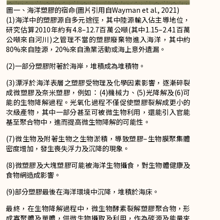
圖一、海洋塑膠的宿命(圖片引用自Wayman et al., 2021)
(1)海洋中的塑膠源自多元途徑，其中陸源輸入佔主導地位，
研究估算2010年約有4.8–12.7百萬公噸(其中1.15–2.41百萬
公噸來自河川)之管理不當的塑膠廢棄物進入海洋，其中約
80%來自陸源，20%來自漁業活動或海上意外遺漏。
(2)一部分塑膠附著於海岸，堆積成為堆積物。
(3)漂浮於海洋表層之塑膠受物理及化學因素影響，逐漸碎裂
成微塑膠及奈米塑膠，例如：(4)機械力、(5)光降解及(6)可
能的生物降解過程。光氧化過程不僅促使塑膠裂解成更小的
次級產物，其中一部分甚至可被微生物利用，還能引入官能
基至聚合物中，進而提高微生物降解的可能性。
(7)微生物及附著生物之生物淤積，導致塑膠–生物膜聚集體
密度增加，發生喪失浮力及沉降的現象。
(8)微塑膠及大塊塑膠可能被海洋生物攝食，對生物體健康及
食物網造成影響。
(9)部分塑膠最後在海洋環境中沉降，堆積於海床。
最終，在生物降解過程中，微生物酵素裂解塑膠聚合物，形
成寡聚體及單體，供微生物攝取及利用，作為碳源及能量來