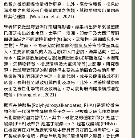
魚類之微塑膠攝食量相對更高，此外，腐食性種類、棲息於
深水層之魚種及來自養殖環境之魚類，其微塑膠檢出量均高
於其他種類。(Wootton et al., 2021)
學者研究微塑膠對海洋珊瑚礁影響，結果指出近年來微塑膠
已廣泛檢出於東南亞、太平洋、澳洲、印度洋及大西洋等珊
瑚礁海域之不同環境組成中(如海水、沉積物、珊瑚體及水生
生物)。然而，不同研究間微塑膠的豐度及分佈特徵差異甚
大，主要源於強烈的人為活動(如人口密度、漁業活動、生活
污水、陸源排放及觀光活動)及自然因素(如解體過程、水體輸
運、沉積物特徵、棲息環境及大氣沉降等)之影響。研究發
現，微塑膠對珊瑚的影響途徑主要為主動攝食及被動附著，
暴露後可能對珊瑚之生理、能量代謝、成長及健康造成不利
影響，長期甚至導致組織白化及壞死。此外，附著於微塑膠
表面之毒性化學物質及致病菌，亦可能對珊瑚健康構成潛在
威脅。(Huang et al., 2021)
聚羥基烷酸酯(Polyhydroxyalkanoates, PHAs)是源於微生
物的新一代可生物降解高分子之一，已被廣泛研究作為傳統
石化塑膠的潛力替代品。其中，最常見的種類如聚(3-羥基丁
酸酯)(PHB)及聚(3-羥基丁酸酯-co-3-羥基戊酸酯)(PHBV)，
已被證實在好氧及厭氧環境中皆具有良好的生物降解性，且
可製成完全堆肥、適合陸地及海洋環境降解之製品，對比傳