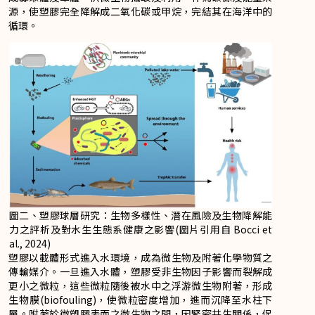
源，使塑膠完全降解成二氧化碳或甲烷，完結其在海洋中的
循環。
圖二、塑膠球層研究：生物多樣性、潛在風險及生物降解能
力之評析及對水生生態系健康之影響(圖片引用自 Bocci et
al., 2024)
塑膠以載體形式進入水環境，成為微生物及附著化學物質之
傳輸媒介。一旦進入水體，塑膠受非生物因子影響而裂解成
更小之微粒，這些微粒隨後被水中之浮游微生物附著，形成
生物膜(biofouling)，使微粒密度增加，進而沉降至水柱下
層。附著於微塑膠表面之微生物之間，因緊密共生關係，促