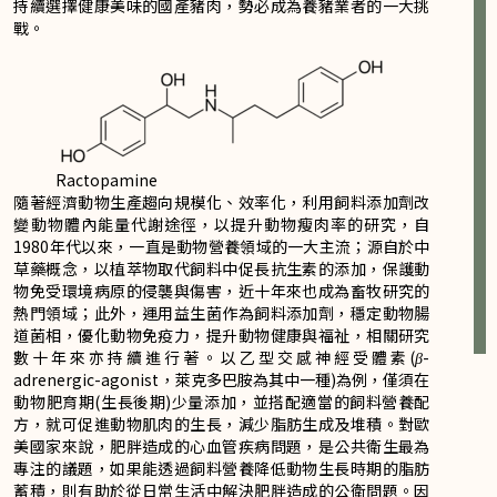
持續選擇健康美味的國產豬肉，勢必成為養豬業者的一大挑
戰。
Ractopamine
隨著經濟動物生產趨向規模化、效率化，利用飼料添加劑改
變動物體內能量代謝途徑，以提升動物瘦肉率的研究，自
1980年代以來，一直是動物營養領域的一大主流；源自於中
草藥概念，以植萃物取代飼料中促長抗生素的添加，保護動
物免受環境病原的侵襲與傷害，近十年來也成為畜牧研究的
熱門領域；此外，運用益生菌作為飼料添加劑，穩定動物腸
道菌相，優化動物免疫力，提升動物健康與福祉，相關研究
數十年來亦持續進行著。以乙型交感神經受體素(
β
-
adrenergic-agonist，萊克多巴胺為其中一種)為例，僅須在
動物肥育期(生長後期)少量添加，並搭配適當的飼料營養配
方，就可促進動物肌肉的生長，減少脂肪生成及堆積。對歐
美國家來說，肥胖造成的心血管疾病問題，是公共衛生最為
專注的議題，如果能透過飼料營養降低動物生長時期的脂肪
蓄積，則有助於從日常生活中解決肥胖造成的公衛問題。因