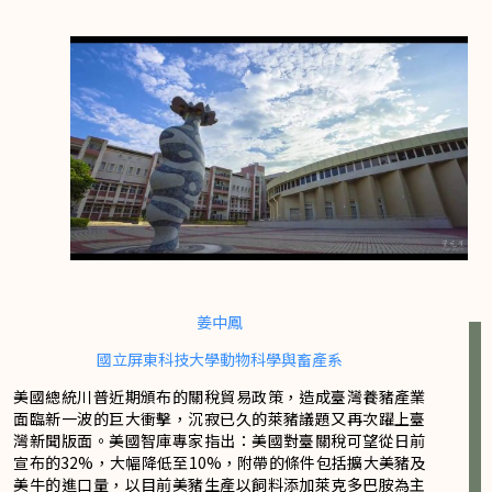
姜中鳳
國立屏東科技大學動物科學與畜產系
美國總統川普近期頒布的關稅貿易政策，造成臺灣養豬產業
面臨新一波的巨大衝擊，沉寂已久的萊豬議題又再次躍上臺
灣新聞版面。美國智庫專家指出：美國對臺關稅可望從日前
宣布的32%，大幅降低至10%，附帶的條件包括擴大美豬及
美牛的進口量，以目前美豬生產以飼料添加萊克多巴胺為主