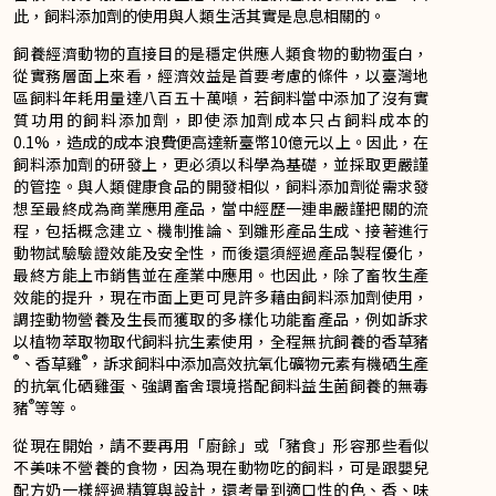
此，飼料添加劑的使用與人類生活其實是息息相關的。
飼養經濟動物的直接目的是穩定供應人類食物的動物蛋白，
從實務層面上來看，經濟效益是首要考慮的條件，以臺灣地
區飼料年耗用量達八百五十萬噸，若飼料當中添加了沒有實
質功用的飼料添加劑，即使添加劑成本只占飼料成本的
0.1%，造成的成本浪費便高達新臺幣10億元以上。因此，在
飼料添加劑的研發上，更必須以科學為基礎，並採取更嚴謹
的管控。與人類健康食品的開發相似，飼料添加劑從需求發
想至最終成為商業應用產品，當中經歷一連串嚴謹把關的流
程，包括概念建立、機制推論、到雛形產品生成、接著進行
動物試驗驗證效能及安全性，而後還須經過產品製程優化，
最終方能上市銷售並在產業中應用。也因此，除了畜牧生產
效能的提升，現在市面上更可見許多藉由飼料添加劑使用，
調控動物營養及生長而獲取的多樣化功能畜產品，例如訴求
以植物萃取物取代飼料抗生素使用，全程無抗飼養的香草豬
®
®
、香草雞
，訴求飼料中添加高效抗氧化礦物元素有機硒生產
的抗氧化硒雞蛋、強調畜舍環境搭配飼料益生菌飼養的無毒
®
豬
等等。
從現在開始，請不要再用「廚餘」或「豬食」形容那些看似
不美味不營養的食物，因為現在動物吃的飼料，可是跟嬰兒
配方奶一樣經過精算與設計，還考量到適口性的色、香、味