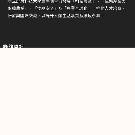
國立屏東科技大學農學院全力發展「科技農業」、「生態產業與
永續農業」、「食品安全」及「農業全球化」，推動人才培育、
研發與國際交流，以提升人類生活素質及環境永續。
聯絡資訊
+886-8-7740495
+886-8-7740547
agr@mail.npust.edu.tw
912301 屏東縣內埔鄉老埤村學府路1號
系所／學程