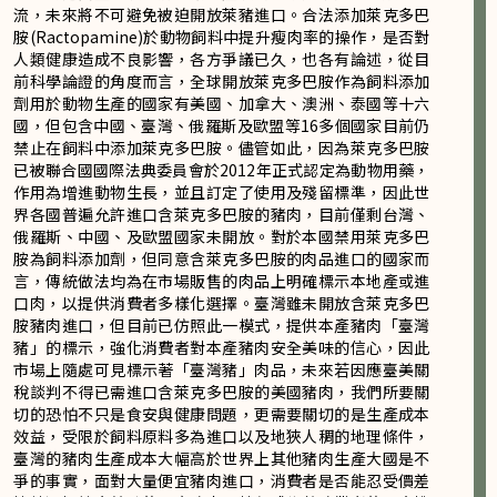
流，未來將不可避免被迫開放萊豬進口。合法添加萊克多巴
胺(Ractopamine)於動物飼料中提升瘦肉率的操作，是否對
人類健康造成不良影響，各方爭議已久，也各有論述，從目
前科學論證的角度而言，全球開放萊克多巴胺作為飼料添加
劑用於動物生產的國家有美國、加拿大、澳洲、泰國等十六
國，但包含中國、臺灣、俄羅斯及歐盟等16多個國家目前仍
禁止在飼料中添加萊克多巴胺。儘管如此，因為萊克多巴胺
已被聯合國國際法典委員會於2012年正式認定為動物用藥，
作用為增進動物生長，並且訂定了使用及殘留標準，因此世
界各國普遍允許進口含萊克多巴胺的豬肉，目前僅剩台灣、
俄羅斯、中國、及歐盟國家未開放。對於本國禁用萊克多巴
胺為飼料添加劑，但同意含萊克多巴胺的肉品進口的國家而
言，傳統做法均為在市場販售的肉品上明確標示本地產或進
口肉，以提供消費者多樣化選擇。臺灣雖未開放含萊克多巴
胺豬肉進口，但目前已仿照此一模式，提供本產豬肉「臺灣
豬」的標示，強化消費者對本產豬肉安全美味的信心，因此
市場上隨處可見標示著「臺灣豬」肉品，未來若因應臺美關
稅談判不得已需進口含萊克多巴胺的美國豬肉，我們所要關
切的恐怕不只是食安與健康問題，更需要關切的是生產成本
效益，受限於飼料原料多為進口以及地狹人稠的地理條件，
臺灣的豬肉生產成本大幅高於世界上其他豬肉生產大國是不
爭的事實，面對大量便宜豬肉進口，消費者是否能忍受價差