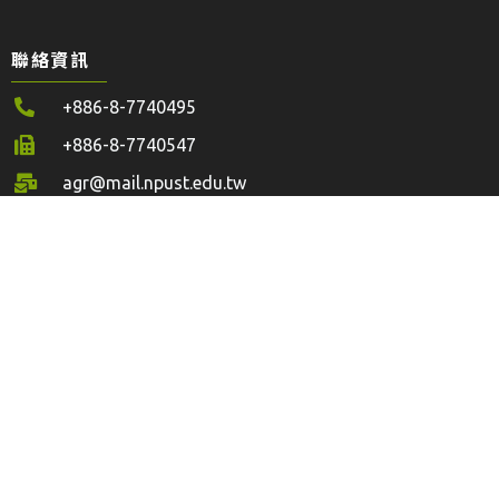
聯絡資訊
+886-8-7740495
+886-8-7740547
agr@mail.npust.edu.tw
912301 屏東縣內埔鄉老埤村學府路1號
系所／學程
農園生產系
森林系
水產養殖系