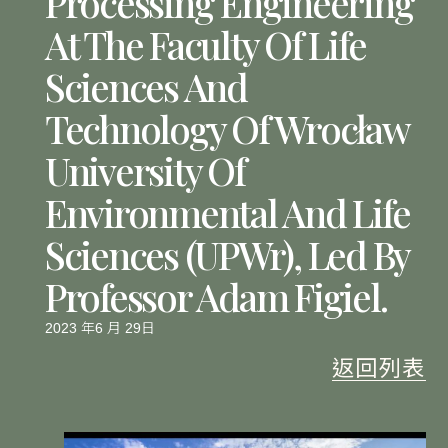
Processing Engineering
At The Faculty Of Life
Sciences And
Technology Of Wrocław
University Of
Environmental And Life
Sciences (UPWr), Led By
Professor Adam Figiel.
2023 年6 月 29日
返回列表