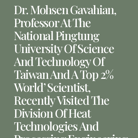
Dr. Mohsen Gavahian,
Professor At The
National Pingtung
University Of Science
And Technology Of
Taiwan And A Top 2%
World’ Scientist,
Recently Visited The
Division Of Heat
Technologies And