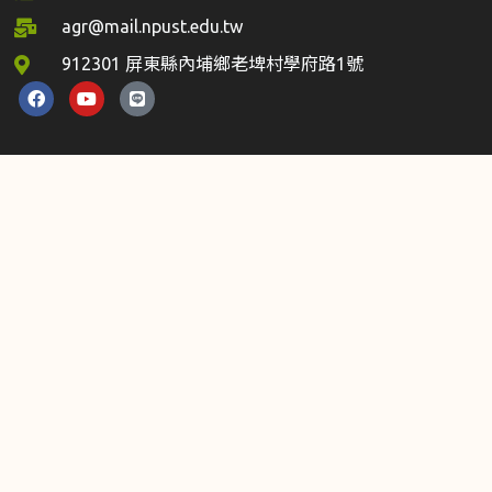
agr@mail.npust.edu.tw
912301 屏東縣內埔鄉老埤村學府路1號
系所／學程
農園生產系
森林系
水產養殖系
生物科技系
木材科學與設計系
系所／學程